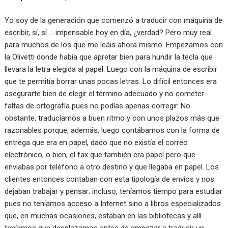
Yo soy de la generación que comenzó a traducir con máquina de
escribir, sí, sí … impensable hoy en día, ¿verdad? Pero muy real
para muchos de los que me leáis ahora mismo. Empezamos con
la Olivetti donde había que apretar bien para hundir la tecla que
llevara la letra elegida al papel. Luego con la máquina de escribir
que te permitía borrar unas pocas letras. Lo difícil entonces era
asegurarte bien de elegir el término adecuado y no cometer
faltas de ortografía pues no podías apenas corregir. No
obstante, traducíamos a buen ritmo y con unos plazos más que
razonables porque, además, luego contábamos con la forma de
entrega que era en papel, dado que no existía el correo
electrónico, o bien, el fax que también era papel pero que
enviabas por teléfono a otro destino y que llegaba en papel. Los
clientes entonces contaban con esta tipología de envíos y nos
dejaban trabajar y pensar; incluso, teníamos tiempo para estudiar
pues no teníamos acceso a Internet sino a libros especializados
que, en muchas ocasiones, estaban en las bibliotecas y allí
teníamos que desplazarnos antes de empezar a traducir un