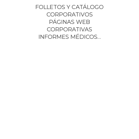
FOLLETOS Y CATÁLOGO
CORPORATIVOS
PÁGINAS WEB
CORPORATIVAS
INFORMES MÉDICOS…
TESTIMONIOS
Verónica es una traductora excepcional, ágil,
comprometida, extraordinariamente precisa
en su interpretación de los textos jurídicos