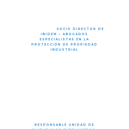
más complejos y acostumbrada a trabajar
en equipo. Una colaboradora excepcional
para los abogados.
JUAN ENRIQUE MARTÍN
ÁLVAREZ
-
SOCIO DIRECTOR DE
IBIDEM – ABOGADOS
ESPECIALISTAS EN LA
PROTECCIÓN DE PROPIEDAD
INDUSTRIAL
Verónica es una persona en la que se puede
confiar tanto por su trato personal como por
su profesionalidad. En las numerosas
jornadas que hemos compartido por toda la
provincia de Alicante en los últimos años, en
la que nos ha hecho de intérprete y
traductora, ha quedado patente su buen
hacer, su preocupación por hacer su trabajo
lo mejor posible, junto a un trato amable y
siempre cercano. En definitiva una persona
con la que da gusto trabajar y a la que da
gusto tratar.
ESTHER PONZODA SORIA
-
RESPONSABLE UNIDAD DE