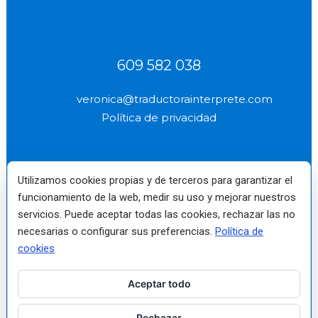
609 582 038
veronica@traductorainterprete.com
Política de privacidad
Utilizamos cookies propias y de terceros para garantizar el
funcionamiento de la web, medir su uso y mejorar nuestros
Verónica
Miembro de pleno
Reino Unido Nº
(socio profesional
derecho fundador
2577
servicios. Puede aceptar todas las cookies, rechazar las no
n.º 2522)
No. 10
necesarias o configurar sus preferencias.
Política de
cookies
Traductora e Intérprete
Jurado de Inglés autorizada
por el Ministerio de
Asuntos Exteriores Nº
Aceptar todo
1198
Rechazar