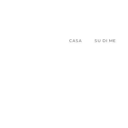
CASA
SU DI ME
@