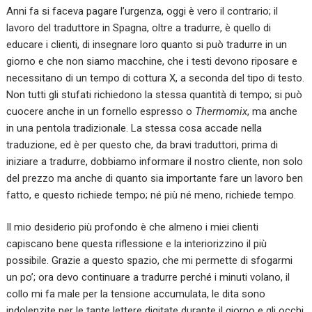
Anni fa si faceva pagare l’urgenza, oggi è vero il contrario; il
lavoro del traduttore in Spagna, oltre a tradurre, è quello di
educare i clienti, di insegnare loro quanto si può tradurre in un
giorno e che non siamo macchine, che i testi devono riposare e
necessitano di un tempo di cottura X, a seconda del tipo di testo.
Non tutti gli stufati richiedono la stessa quantità di tempo; si può
cuocere anche in un fornello espresso o
Thermomix
, ma anche
in una pentola tradizionale. La stessa cosa accade nella
traduzione, ed è per questo che, da bravi traduttori, prima di
iniziare a tradurre, dobbiamo informare il nostro cliente, non solo
del prezzo ma anche di quanto sia importante fare un lavoro ben
fatto, e questo richiede tempo; né più né meno, richiede tempo.
Il mio desiderio più profondo è che almeno i miei clienti
capiscano bene questa riflessione e la interiorizzino il più
possibile. Grazie a questo spazio, che mi permette di sfogarmi
un po’; ora devo continuare a tradurre perché i minuti volano, il
collo mi fa male per la tensione accumulata, le dita sono
indolenzite per le tante lettere digitate durante il giorno e gli occhi