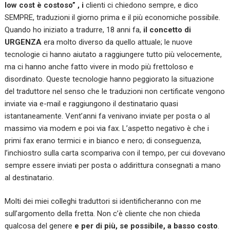
low cost è costoso”
, i
clienti ci chiedono sempre, e dico
SEMPRE, traduzioni il giorno prima e il più economiche possibile.
Quando ho iniziato a tradurre, 18 anni fa,
il concetto di
URGENZA
era molto diverso da quello attuale; le nuove
tecnologie ci hanno aiutato a raggiungere tutto più velocemente,
ma ci hanno anche fatto vivere in modo più frettoloso e
disordinato. Queste tecnologie hanno peggiorato la situazione
del traduttore nel senso che le traduzioni non certificate vengono
inviate via e-mail e raggiungono il destinatario quasi
istantaneamente. Vent’anni fa venivano inviate per posta o al
massimo via modem e poi via fax. L’aspetto negativo è che i
primi fax erano termici e in bianco e nero; di conseguenza,
l’inchiostro sulla carta scompariva con il tempo, per cui dovevano
sempre essere inviati per posta o addirittura consegnati a mano
al destinatario.
Molti dei miei colleghi traduttori si identificheranno con me
sull’argomento della fretta. Non c’è cliente che non chieda
qualcosa del genere
e per di più, se possibile, a basso costo
.