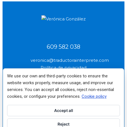
609 582 038
veronica@traductorainterprete.com
Política de privacidad
We use our own and third-party cookies to ensure the
website works properly, measure usage, and improve our
services. You can accept all cookies, reject non-essential
cookies, or configure your preferences.
Cookie policy
Verónica
Miembro de pleno
Reino Unido Nº
(socio profesional
derecho fundador
2577
n.º 2522)
No. 10
Accept all
Traductora e Intérprete
Reject
Jurado de Inglés autorizada