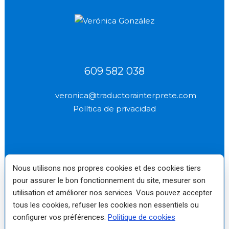
609 582 038
veronica@traductorainterprete.com
Política de privacidad
Nous utilisons nos propres cookies et des cookies tiers
Verónica
Miembro de pleno
Reino Unido Nº
(socio profesional
derecho fundador
2577
pour assurer le bon fonctionnement du site, mesurer son
n.º 2522)
No. 10
utilisation et améliorer nos services. Vous pouvez accepter
tous les cookies, refuser les cookies non essentiels ou
Traductora e Intérprete
Jurado de Inglés autorizada
configurer vos préférences.
Politique de cookies
por el Ministerio de
Asuntos Exteriores Nº