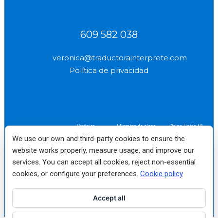
609 582 038
veronica@traductorainterprete.com
Política de privacidad
Verónica
Miembro de pleno
Reino Unido Nº
(socio profesional
derecho fundador
2577
We use our own and third-party cookies to ensure the
n.º 2522)
No. 10
website works properly, measure usage, and improve our
services. You can accept all cookies, reject non-essential
Traductora e Intérprete
Jurado de Inglés autorizada
cookies, or configure your preferences.
Cookie policy
por el Ministerio de
Asuntos Exteriores Nº
1198
Accept all